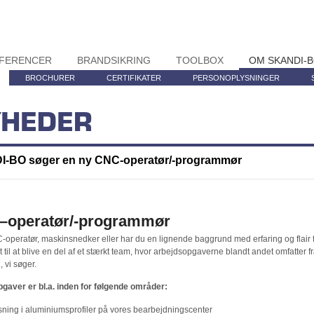
FERENCER
BRANDSIKRING
TOOLBOX
OM SKANDI-
BROCHURER
CERTIFIKATER
PERSONOPLYSNINGER
HEDER
-BO søger en ny CNC-operatør/-programmør
–
operatør/-programmør
-operatør, maskinsnedker eller har du en lignende baggrund med erfaring og flai
t til at blive en del af et stærkt team, hvor arbejdsopgaverne blandt andet omfatter
 vi søger.
gaver er bl.a. inden for følgende områder:
ning i aluminiumsprofiler på vores bearbejdningscenter