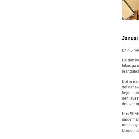
Januar
En 4,5 me
De danske 
fokus på d
brandgla
Det er mer
det danske
højden på 
den lavest
derover og
Hos SKAND
møde marke
rammesyste
klarede d