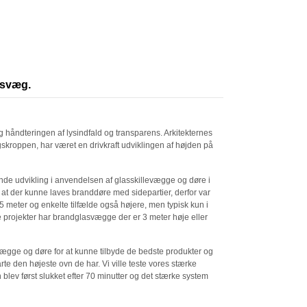
asvæg.
og håndteringen af lysindfald og transparens. Arkitekternes
gskroppen, har været en drivkraft udviklingen af højden på
nde udvikling i anvendelsen af glasskillevægge og døre i
, at der kunne laves branddøre med sidepartier, derfor var
,5 meter og enkelte tilfælde også højere, men typisk kun i
e projekter har brandglasvægge der er 3 meter høje eller
ægge og døre for at kunne tilbyde de bedste produkter og
arte den højeste ovn de har. Vi ville teste vores stærke
blev først slukket efter 70 minutter og det stærke system