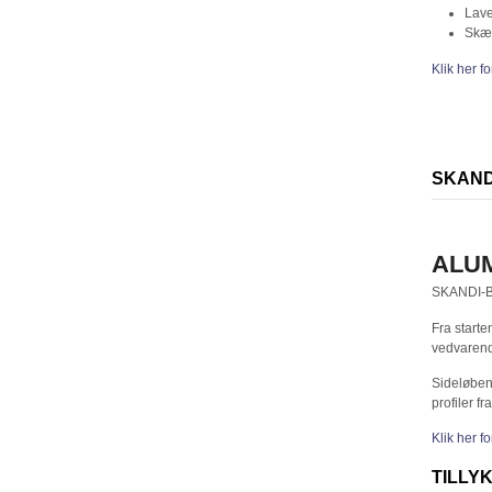
Lave
Skær
Klik her f
SKAND
ALUM
SKANDI-BO
Fra start
vedvarend
Sideløbend
profiler 
Klik her f
TILLY