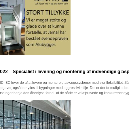
022 – Specialist i levering og montering af indvendige glas
I-BO lever de af at levere og montere glasvægssystemer med stor fleksibilitet. S
pgaver, også benyttes til bygninger med aggressivt miljø. Det er derfor muligt at br
øsninger har jo den åbenlyse fordel, at de både er velafprøvede og konkurrencedyg