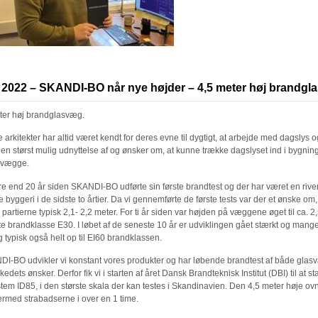
 2022 –
SKANDI-BO når nye højder – 4,5 meter høj brandgl
ter høj brandglasvæg.
arkitekter har altid været kendt for deres evne til dygtigt, at arbejde med dagslys 
en størst mulig udnyttelse af og ønsker om, at kunne trække dagslyset ind i bygnin
svægge.
e end 20 år siden SKANDI-BO udførte sin første brandtest og der har været en rive
 byggeri i de sidste to årtier. Da vi gennemførte de første tests var der et ønske om
partierne typisk 2,1- 2,2 meter. For ti år siden var højden på væggene øget til ca. 2
e brandklasse E30. I løbet af de seneste 10 år er udviklingen gået stærkt og mang
 typisk også helt op til EI60 brandklassen.
I-BO udvikler vi konstant vores produkter og har løbende brandtest af både glasv
dets ønsker. Derfor fik vi i starten af året Dansk Brandteknisk Institut (DBI) til at st
m ID85, i den største skala der kan testes i Skandinavien. Den 4,5 meter høje ovn 
ermed strabadserne i over en 1 time.