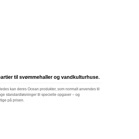
partier til svømmehaller og vandkulturhuse.
åledes kan deres Ocean produkter, som normalt anvendes til
uge standardløsninger til specielle opgaver – og
tige på prisen.