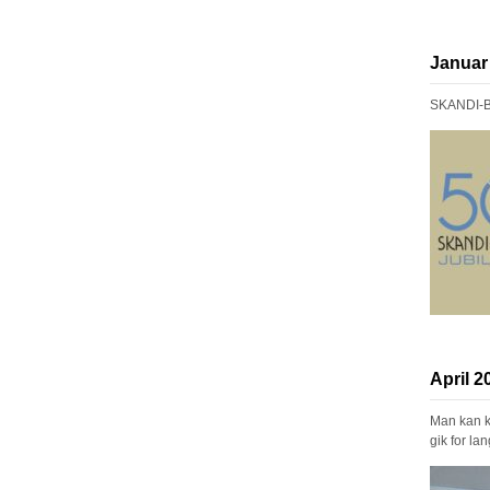
Januar
SKANDI-BO 
April 
Man kan ku
gik for la