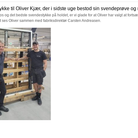
llykke til Oliver Kjær, der i sidste uge bestod sin svendeprøve o
os og det bedste svendestykke på holdet, er vi glade for at Oliver har valgt at fo
et ses Oliver sammen med fabriksdirektør Carsten Andreasen.