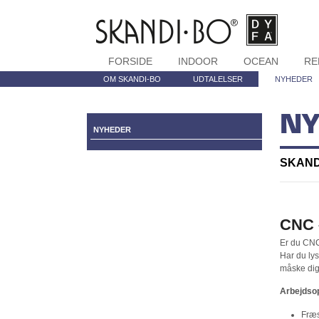
FORSIDE
INDOOR
OCEAN
RE
OM SKANDI-BO
UDTALELSER
NYHEDER
NY
NYHEDER
SKANDI
CNC
Er du CNC
Har du lys
måske dig,
Arbejdsop
Fræs