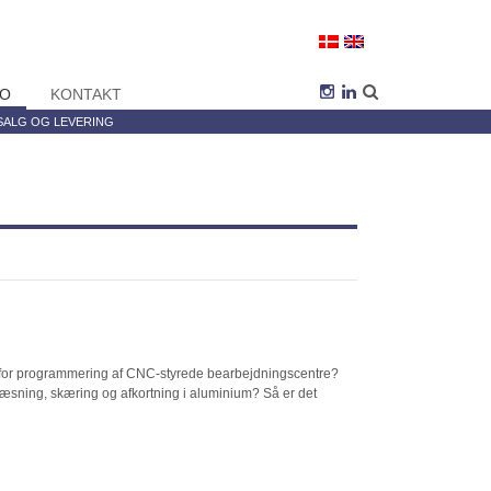
BO
KONTAKT
SALG OG LEVERING
r for programmering af CNC-styrede bearbejdningscentre?
 fræsning, skæring og afkortning i aluminium? Så er det