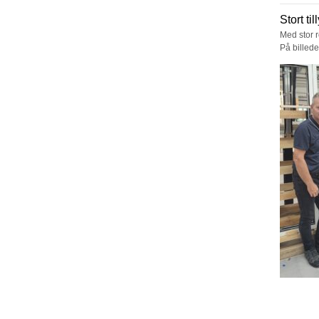
Stort ti
Med stor r
På billed