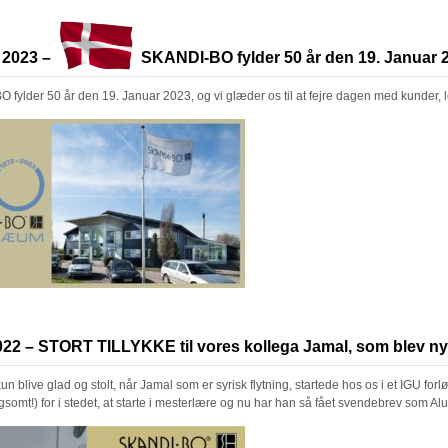
 2023 –
SKANDI-BO fylder 50 år den 19. Januar 
fylder 50 år den 19. Januar 2023, og vi glæder os til at fejre dagen med kunder, 
2022 – STORT TILLYKKE til vores kollega Jamal, som blev n
n blive glad og stolt, når Jamal som er syrisk flytning, startede hos os i et IGU forl
ngsomt!) for i stedet, at starte i mesterlære og nu har han så fået svendebrev som A