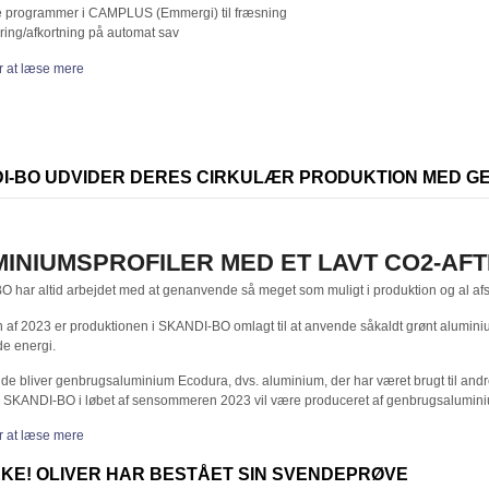
 programmer i CAMPLUS (Emmergi) til fræsning
ing/afkortning på automat sav
or at læse mere
I-BO UDVIDER DERES CIRKULÆR PRODUKTION MED 
INIUMSPROFILER MED ET LAVT CO2-AF
 har altid arbejdet med at genanvende så meget som muligt i produktion og al afs
en af 2023 er produktionen i SKANDI-BO omlagt til at anvende såkaldt grønt alumi
e energi.
e bliver genbrugsaluminium Ecodura, dvs. aluminium, der har været brugt til andre 
fra SKANDI-BO i løbet af sensommeren 2023 vil være produceret af genbrugsalumin
or at læse mere
KKE! OLIVER HAR BESTÅET SIN SVENDEPRØVE