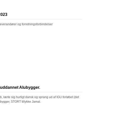
2023
leverandører og forretningsforbindelser
yuddannet Alubygger.
øb, lærte sig hurtigt dansk og sprang ud af IGU forløbet (det
lubygger, STORT tillykke Jamal.