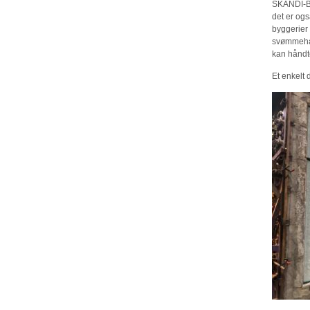
SKANDI-BO
det er ogs
byggerier 
svømmehall
kan håndt
Et enkelt d