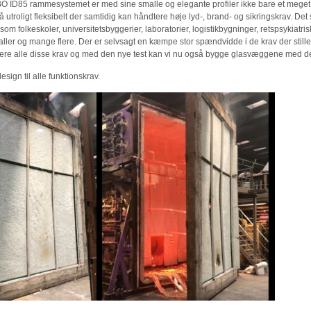
 ID85 rammesystemet er med sine smalle og elegante profiler ikke bare et meget
å utroligt fleksibelt der samtidig kan håndtere høje lyd-, brand- og sikringskrav. De
som folkeskoler, universitetsbyggerier, laboratorier, logistikbygninger, retspsykiatri
er og mange flere. Der er selvsagt en kæmpe stor spændvidde i de krav der stilles
ere alle disse krav og med den nye test kan vi nu også bygge glasvæggene med de s
esign til alle funktionskrav.