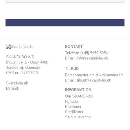
KONTAKT
-
Telefon: (+45) 5959 5054
SKANDI-BO A/S
Email:
info@skandi-bo.dk
Industrivej 1 - Ubby 4490
Jerslev Sj. Danmark
TILBUD
CVR nr.: 27390420
Forespørgsler om tilbud sendes til:
Email:
tilbud@skandi-bo.dk
Skandi-bo.dk
Dyfa.dk
INFORMATION
Om SKANDI-BO
Nyheder
Brochurer
Certifikater
Salg & levering