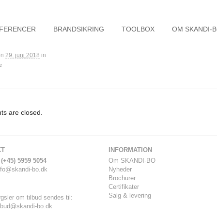
FERENCER
BRANDSIKRING
TOOLBOX
OM SKANDI-
on
29. juni 2018
in
e
s are closed.
KT
INFORMATION
 (+45) 5959 5054
Om SKANDI-BO
nfo@skandi-bo.dk
Nyheder
Brochurer
Certifikater
Salg & levering
gsler om tilbud sendes til:
ilbud@skandi-bo.dk