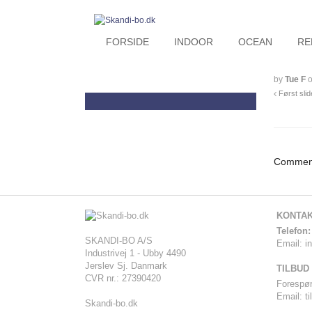
FORSIDE
INDOOR
OCEAN
RE
by
Tue F
Først slid
Comment
KONTA
-
Telefon:
SKANDI-BO A/S
Email:
i
Industrivej 1 - Ubby 4490
Jerslev Sj. Danmark
TILBUD
CVR nr.: 27390420
Forespør
Email:
t
Skandi-bo.dk